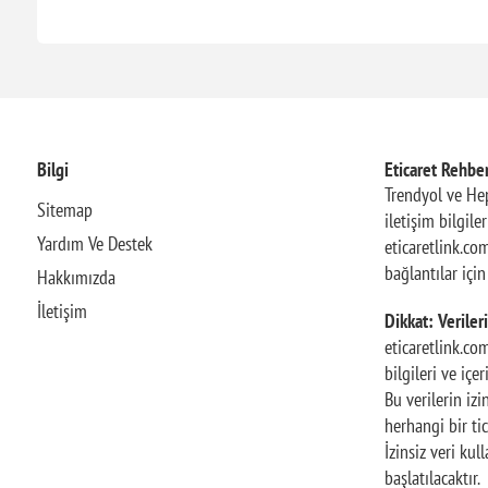
Bilgi
Eticaret Rehber
Trendyol ve Hep
Sitemap
iletişim bilgile
Yardım Ve Destek
eticaretlink.com
bağlantılar içi
Hakkımızda
İletişim
Dikkat: Verileri
eticaretlink.co
bilgileri ve içe
Bu verilerin iz
herhangi bir tic
İzinsiz veri ku
başlatılacaktır.