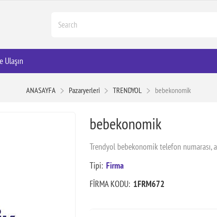
e Ulaşın
ANASAYFA
Pazaryerleri
TRENDYOL
bebekonomik
bebekonomik
Trendyol bebekonomik telefon numarası, a
Tipi:
Firma
FİRMA KODU:
1FRM672