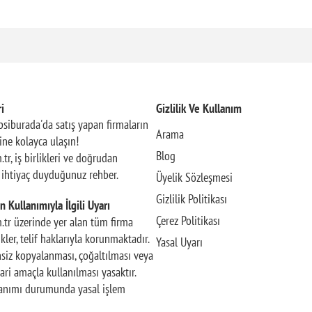
i
Gizlilik Ve Kullanım
siburada'da satış yapan firmaların
Arama
rine kolayca ulaşın!
Blog
.tr, iş birlikleri ve doğrudan
n ihtiyaç duyduğunuz rehber.
Üyelik Sözleşmesi
Gizlilik Politikası
n Kullanımıyla İlgili Uyarı
Çerez Politikası
m.tr üzerinde yer alan tüm firma
rikler, telif haklarıyla korunmaktadır.
Yasal Uyarı
insiz kopyalanması, çoğaltılması veya
ari amaçla kullanılması yasaktır.
llanımı durumunda yasal işlem