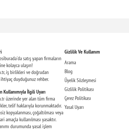
i
Gizlilik Ve Kullanım
siburada'da satış yapan firmaların
Arama
rine kolayca ulaşın!
Blog
.tr, iş birlikleri ve doğrudan
n ihtiyaç duyduğunuz rehber.
Üyelik Sözleşmesi
Gizlilik Politikası
n Kullanımıyla İlgili Uyarı
Çerez Politikası
m.tr üzerinde yer alan tüm firma
rikler, telif haklarıyla korunmaktadır.
Yasal Uyarı
insiz kopyalanması, çoğaltılması veya
ari amaçla kullanılması yasaktır.
llanımı durumunda yasal işlem