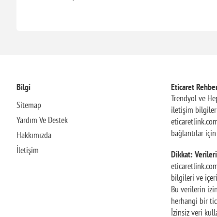
Bilgi
Eticaret Rehber
Trendyol ve Hep
Sitemap
iletişim bilgile
Yardım Ve Destek
eticaretlink.com
bağlantılar içi
Hakkımızda
İletişim
Dikkat: Verileri
eticaretlink.co
bilgileri ve içe
Bu verilerin iz
herhangi bir tic
İzinsiz veri ku