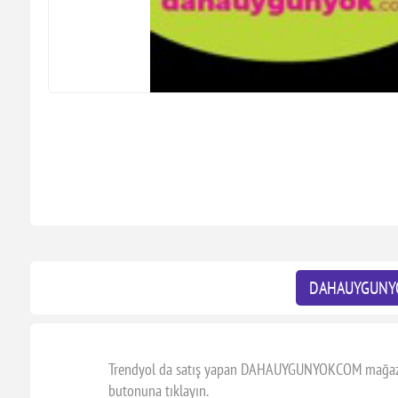
DAHAUYGUNY
Trendyol da satış yapan DAHAUYGUNYOKCOM mağazasın
butonuna tıklayın.