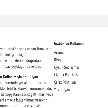
i
Gizlilik Ve Kullanım
siburada'da satış yapan firmaların
Arama
rine kolayca ulaşın!
Blog
.tr, iş birlikleri ve doğrudan
n ihtiyaç duyduğunuz rehber.
Üyelik Sözleşmesi
Gizlilik Politikası
n Kullanımıyla İlgili Uyarı
Çerez Politikası
m.tr üzerinde yer alan tüm firma
rikler, telif haklarıyla korunmaktadır.
Yasal Uyarı
insiz kopyalanması, çoğaltılması veya
ari amaçla kullanılması yasaktır.
llanımı durumunda yasal işlem