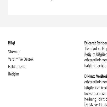
Bilgi
Eticaret Rehber
Trendyol ve Hep
Sitemap
iletişim bilgile
Yardım Ve Destek
eticaretlink.com
bağlantılar içi
Hakkımızda
İletişim
Dikkat: Verileri
eticaretlink.co
bilgileri ve içe
Bu verilerin iz
herhangi bir tic
İzinsiz veri ku