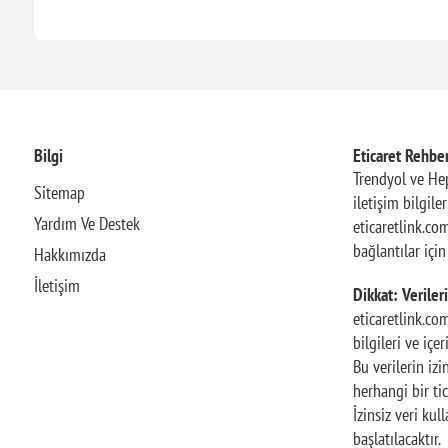
Bilgi
Eticaret Rehber
Trendyol ve Hep
Sitemap
iletişim bilgile
Yardım Ve Destek
eticaretlink.com
bağlantılar içi
Hakkımızda
İletişim
Dikkat: Verileri
eticaretlink.co
bilgileri ve içe
Bu verilerin iz
herhangi bir tic
İzinsiz veri ku
başlatılacaktır.