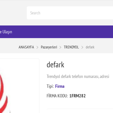
e Ulaşın
ANASAYFA
Pazaryerleri
TRENDYOL
defark
defark
Trendyol defark telefon numarası, adresi
Tipi:
Firma
FİRMA KODU:
1FRM282