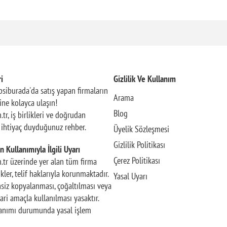
i
Gizlilik Ve Kullanım
siburada'da satış yapan firmaların
Arama
rine kolayca ulaşın!
Blog
.tr, iş birlikleri ve doğrudan
n ihtiyaç duyduğunuz rehber.
Üyelik Sözleşmesi
Gizlilik Politikası
n Kullanımıyla İlgili Uyarı
Çerez Politikası
m.tr üzerinde yer alan tüm firma
rikler, telif haklarıyla korunmaktadır.
Yasal Uyarı
insiz kopyalanması, çoğaltılması veya
ari amaçla kullanılması yasaktır.
llanımı durumunda yasal işlem