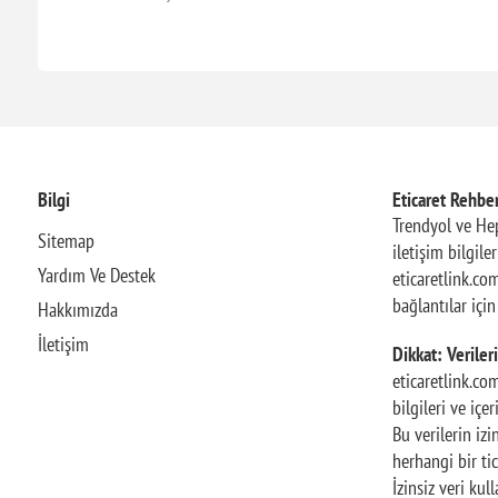
Bilgi
Eticaret Rehber
Trendyol ve Hep
Sitemap
iletişim bilgile
Yardım Ve Destek
eticaretlink.com
bağlantılar içi
Hakkımızda
İletişim
Dikkat: Verileri
eticaretlink.co
bilgileri ve içe
Bu verilerin iz
herhangi bir tic
İzinsiz veri ku