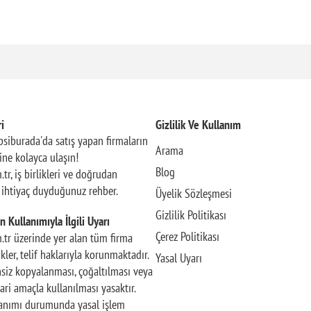
i
Gizlilik Ve Kullanım
siburada'da satış yapan firmaların
Arama
rine kolayca ulaşın!
Blog
.tr, iş birlikleri ve doğrudan
n ihtiyaç duyduğunuz rehber.
Üyelik Sözleşmesi
Gizlilik Politikası
n Kullanımıyla İlgili Uyarı
Çerez Politikası
m.tr üzerinde yer alan tüm firma
rikler, telif haklarıyla korunmaktadır.
Yasal Uyarı
insiz kopyalanması, çoğaltılması veya
ari amaçla kullanılması yasaktır.
llanımı durumunda yasal işlem