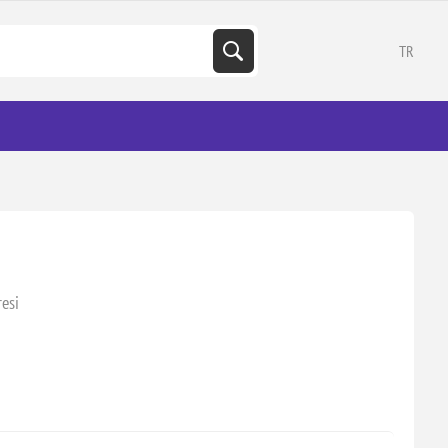
TR
esi