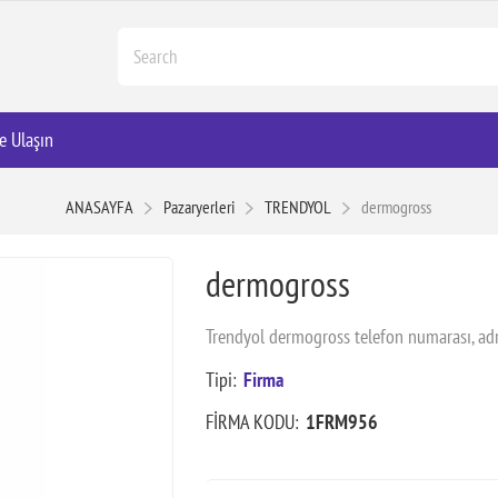
e Ulaşın
ANASAYFA
Pazaryerleri
TRENDYOL
dermogross
dermogross
Trendyol dermogross telefon numarası, adr
Tipi:
Firma
FİRMA KODU:
1FRM956