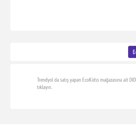
E
Trendyol da satış yapan EcoKidss mağazasına ait DID
tıklayın.