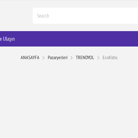
e Ulaşın
ANASAYFA
Pazaryerleri
TRENDYOL
EcoKidss