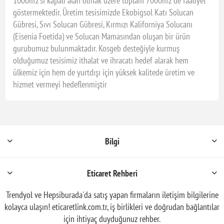
1000m2’si kapalı alan olmak üzere toplam 7000m2’de faaliyet
göstermektedir. Üretim tesisimizde Ekobigsol Katı Solucan
Gübresi, Sıvı Solucan Gübresi, Kırmızı Kaliforniya Solucanı
(Eisenia Foetida) ve Solucan Mamasından oluşan bir ürün
gurubumuz bulunmaktadır. Kosgeb desteğiyle kurmuş
olduğumuz tesisimiz ithalat ve ihracatı hedef alarak hem
ülkemiz için hem de yurtdışı için yüksek kalitede üretim ve
hizmet vermeyi hedeflenmiştir
Bilgi
Eticaret Rehberi
Trendyol ve Hepsiburada'da satış yapan firmaların iletişim bilgilerine
kolayca ulaşın! eticaretlink.com.tr, iş birlikleri ve doğrudan bağlantılar
için ihtiyaç duyduğunuz rehber.