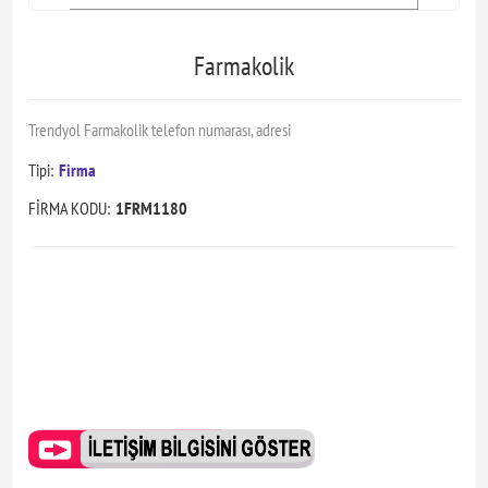
Farmakolik
Trendyol Farmakolik telefon numarası, adresi
Tipi:
Firma
FİRMA KODU:
1FRM1180