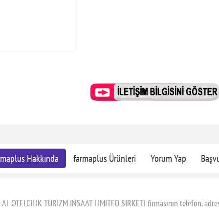
rmaplus Hakkında
farmaplus Ürünleri
Yorum Yap
Başv
LAL OTELCILIK TURIZM INSAAT LIMITED SIRKETI firmasının telefon, adres v