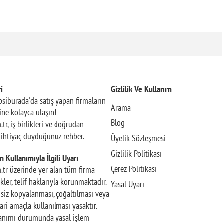
i
Gizlilik Ve Kullanım
siburada'da satış yapan firmaların
Arama
rine kolayca ulaşın!
Blog
.tr, iş birlikleri ve doğrudan
n ihtiyaç duyduğunuz rehber.
Üyelik Sözleşmesi
Gizlilik Politikası
n Kullanımıyla İlgili Uyarı
Çerez Politikası
m.tr üzerinde yer alan tüm firma
rikler, telif haklarıyla korunmaktadır.
Yasal Uyarı
insiz kopyalanması, çoğaltılması veya
ari amaçla kullanılması yasaktır.
llanımı durumunda yasal işlem