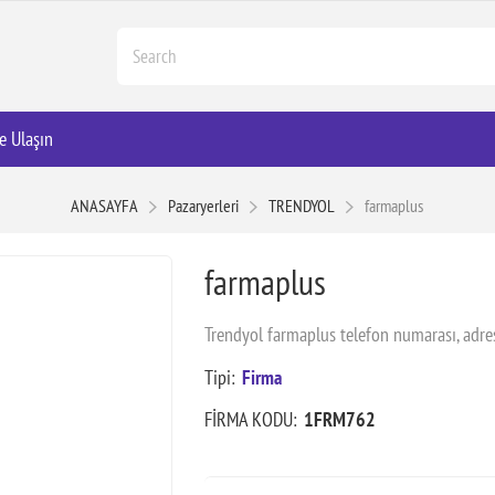
e Ulaşın
ANASAYFA
Pazaryerleri
TRENDYOL
farmaplus
farmaplus
Trendyol farmaplus telefon numarası, adre
Tipi:
Firma
FİRMA KODU:
1FRM762