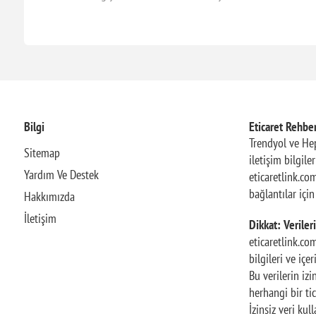
Bilgi
Eticaret Rehber
Trendyol ve Hep
Sitemap
iletişim bilgile
Yardım Ve Destek
eticaretlink.com
bağlantılar içi
Hakkımızda
İletişim
Dikkat: Verileri
eticaretlink.co
bilgileri ve içe
Bu verilerin iz
herhangi bir tic
İzinsiz veri ku