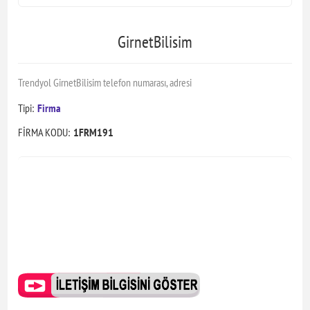
GirnetBilisim
Trendyol GirnetBilisim telefon numarası, adresi
Tipi:
Firma
FİRMA KODU:
1FRM191