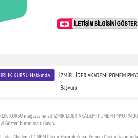
IRLIK KURSU Hakkında
İZMİR LİDER AKADEMİ POMEM PMYO
Başvuru
K KURSU mağazasına ait İZMİR LİDER AKADEMİ POMEM PMYO PARKUR H
giyi Göster" butonuna tıklayın.
r Akademi POMEM Parkur Hazırlık Kursu Pomem Parkur Salonunda kulla