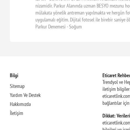
nizamidir. Parkur Alanında uzman BESYO mezunu hoca
mülakata yönelik antreman yapılmakta ve hergün fot
uygulamalı eğitim. Dijital fotosel ile birebir saniye
Parkur Denemesi - Soğum
Bilgi
Eticaret Rehber
Trendyol ve Hep
Sitemap
iletişim bilgile
Yardım Ve Destek
eticaretlink.com
bağlantılar içi
Hakkımızda
İletişim
Dikkat: Verileri
eticaretlink.co
bilgileri ve içe