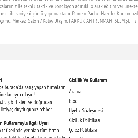
larımız ile teknik taktik ve kondisyon ağırlıklı olarak eğitim verilme
osel ile saniye ölçümü yapılmaktadır. Pomem Parkur Hazırlık Kursumuzda
 ölçümü. Merkezi Salon / Kolay Ulaşım. PARKUR ANTRENMAN İŞLEYİŞİ. - Isınm
i
Gizlilik Ve Kullanım
siburada'da satış yapan firmaların
Arama
rine kolayca ulaşın!
Blog
.tr, iş birlikleri ve doğrudan
n ihtiyaç duyduğunuz rehber.
Üyelik Sözleşmesi
Gizlilik Politikası
n Kullanımıyla İlgili Uyarı
Çerez Politikası
m.tr üzerinde yer alan tüm firma
rikler, telif haklarıyla korunmaktadır.