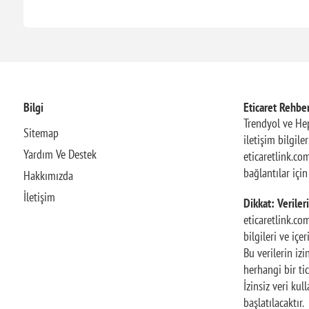
Bilgi
Eticaret Rehber
Trendyol ve Hep
Sitemap
iletişim bilgile
Yardım Ve Destek
eticaretlink.com
bağlantılar içi
Hakkımızda
İletişim
Dikkat: Verileri
eticaretlink.co
bilgileri ve içe
Bu verilerin iz
herhangi bir tic
İzinsiz veri ku
başlatılacaktır.