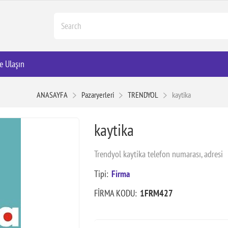
e Ulaşın
ANASAYFA
Pazaryerleri
TRENDYOL
kaytika
kaytika
Trendyol kaytika telefon numarası, adresi
Tipi:
Firma
FİRMA KODU:
1FRM427