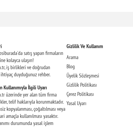
i
Gizlilik Ve Kullanım
siburada'da satış yapan firmaların
Arama
rine kolayca ulaşın!
Blog
.tr, iş birlikleri ve doğrudan
n ihtiyaç duyduğunuz rehber.
Üyelik Sözleşmesi
Gizlilik Politikası
n Kullanımıyla İlgili Uyarı
Çerez Politikası
m.tr üzerinde yer alan tüm firma
rikler, telif haklarıyla korunmaktadır.
Yasal Uyarı
insiz kopyalanması, çoğaltılması veya
ari amaçla kullanılması yasaktır.
llanımı durumunda yasal işlem