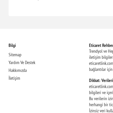
Bilgi
Eticaret Rehber
Trendyol ve Hep
Sitemap
iletişim bilgile
Yardım Ve Destek
eticaretlink.com
bağlantılar içi
Hakkımızda
İletişim
Dikkat: Verileri
eticaretlink.co
bilgileri ve içe
Bu verilerin iz
herhangi bir tic
İzinsiz veri ku