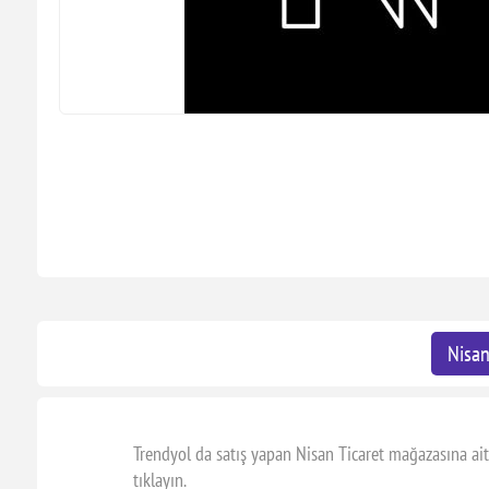
Nisan
Trendyol da satış yapan Nisan Ticaret mağazasına ait
tıklayın.