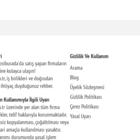
i
Gizlilik Ve Kullanım
siburada'da satış yapan firmaların
Arama
rine kolayca ulaşın!
Blog
.tr, iş birlikleri ve doğrudan
n ihtiyaç duyduğunuz rehber.
Üyelik Sözleşmesi
Gizlilik Politikası
n Kullanımıyla İlgili Uyarı
Çerez Politikası
m.tr üzerinde yer alan tüm firma
rikler, telif haklarıyla korunmaktadır.
Yasal Uyarı
insiz kopyalanması, çoğaltılması veya
ari amaçla kullanılması yasaktır.
llanımı durumunda yasal işlem