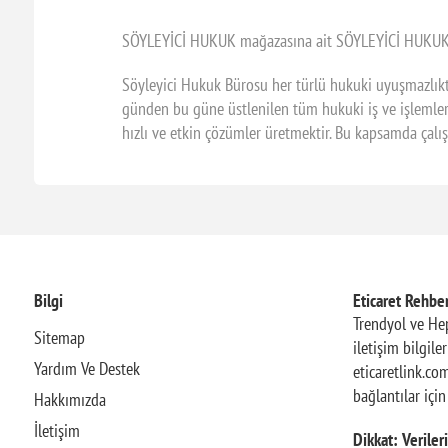
SÖYLEYİCİ HUKUK mağazasına ait SÖYLEYİCİ HUKUK firma
Söyleyici Hukuk Bürosu her türlü hukuki uyuşmazlıkta
günden bu güne üstlenilen tüm hukuki iş ve işlemler
hızlı ve etkin çözümler üretmektir. Bu kapsamda çal
Bilgi
Eticaret Rehber
Trendyol ve Hep
Sitemap
iletişim bilgile
Yardım Ve Destek
eticaretlink.com
bağlantılar içi
Hakkımızda
İletişim
Dikkat: Verileri