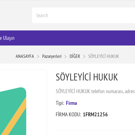
e Ulaşın
ANASAYFA
Pazaryerleri
DİĞER
SÖYLEYİCİ HUKUK
SÖYLEYİCİ HUKUK
SÖYLEYİCİ HUKUK telefon numarası, adres
Tipi:
Firma
FİRMA KODU:
1FRM21256