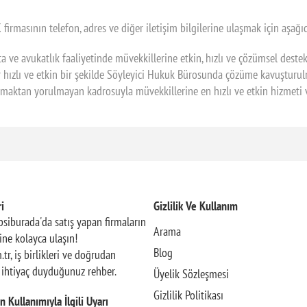
sının telefon, adres ve diğer iletişim bilgilerine ulaşmak için aşağıda
 ve avukatlık faaliyetinde müvekkillerine etkin, hızlı ve çözümsel deste
 hızlı ve etkin bir şekilde Söyleyici Hukuk Bürosunda çözüme kavuşturu
ışmaktan yorulmayan kadrosuyla müvekkillerine en hızlı ve etkin hizmeti
i
Gizlilik Ve Kullanım
siburada'da satış yapan firmaların
Arama
rine kolayca ulaşın!
Blog
.tr, iş birlikleri ve doğrudan
n ihtiyaç duyduğunuz rehber.
Üyelik Sözleşmesi
Gizlilik Politikası
n Kullanımıyla İlgili Uyarı