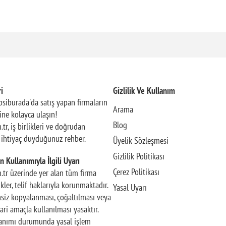
i
Gizlilik Ve Kullanım
siburada'da satış yapan firmaların
Arama
rine kolayca ulaşın!
Blog
.tr, iş birlikleri ve doğrudan
n ihtiyaç duyduğunuz rehber.
Üyelik Sözleşmesi
Gizlilik Politikası
n Kullanımıyla İlgili Uyarı
Çerez Politikası
m.tr üzerinde yer alan tüm firma
rikler, telif haklarıyla korunmaktadır.
Yasal Uyarı
insiz kopyalanması, çoğaltılması veya
ari amaçla kullanılması yasaktır.
llanımı durumunda yasal işlem