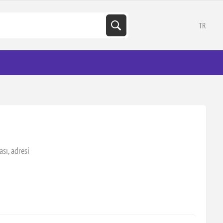
TR
ı, adresi