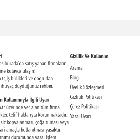
i
Gizlilik Ve Kullanım
siburada'da satış yapan firmaların
Arama
rine kolayca ulaşın!
Blog
.tr, iş birlikleri ve doğrudan
n ihtiyaç duyduğunuz rehber.
Üyelik Sözleşmesi
Gizlilik Politikası
n Kullanımıyla İlgili Uyarı
Çerez Politikası
m.tr üzerinde yer alan tüm firma
rikler, telif haklarıyla korunmaktadır.
Yasal Uyarı
insiz kopyalanması, çoğaltılması veya
ari amaçla kullanılması yasaktır.
llanımı durumunda yasal işlem