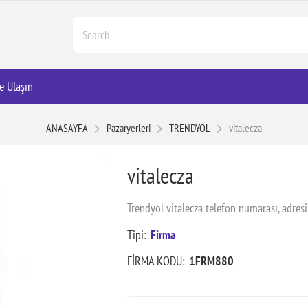
e Ulaşın
ANASAYFA
Pazaryerleri
TRENDYOL
vitalecza
vitalecza
Trendyol vitalecza telefon numarası, adresi
Tipi:
Firma
FİRMA KODU:
1FRM880