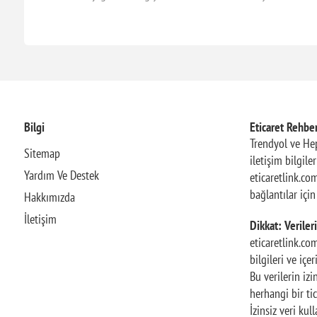
Bilgi
Eticaret Rehber
Trendyol ve Hep
Sitemap
iletişim bilgile
Yardım Ve Destek
eticaretlink.com
bağlantılar içi
Hakkımızda
İletişim
Dikkat: Verileri
eticaretlink.co
bilgileri ve içe
Bu verilerin iz
herhangi bir tic
İzinsiz veri ku