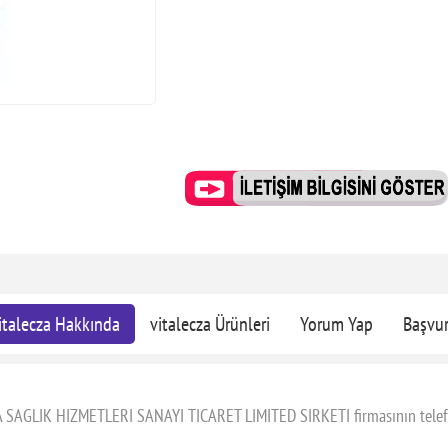
italecza Hakkında
vitalecza Ürünleri
Yorum Yap
Başvu
A SAGLIK HIZMETLERI SANAYI TICARET LIMITED SIRKETI firmasının telefon,