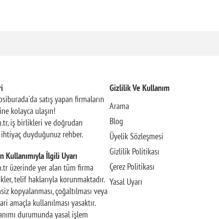
i
Gizlilik Ve Kullanım
siburada'da satış yapan firmaların
Arama
rine kolayca ulaşın!
Blog
.tr, iş birlikleri ve doğrudan
n ihtiyaç duyduğunuz rehber.
Üyelik Sözleşmesi
Gizlilik Politikası
n Kullanımıyla İlgili Uyarı
Çerez Politikası
m.tr üzerinde yer alan tüm firma
rikler, telif haklarıyla korunmaktadır.
Yasal Uyarı
insiz kopyalanması, çoğaltılması veya
ari amaçla kullanılması yasaktır.
llanımı durumunda yasal işlem