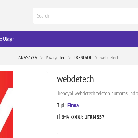
e Ulaşın
ANASAYFA
Pazaryerleri
TRENDYOL
webdetech
webdetech
Trendyol webdetech telefon numarası, adre
Tipi:
Firma
FİRMA KODU:
1FRM857