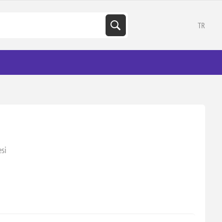
TR
si