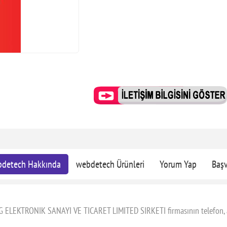
detech Hakkında
webdetech Ürünleri
Yorum Yap
Baş
G ELEKTRONIK SANAYI VE TICARET LIMITED SIRKETI firmasının telefon, adr