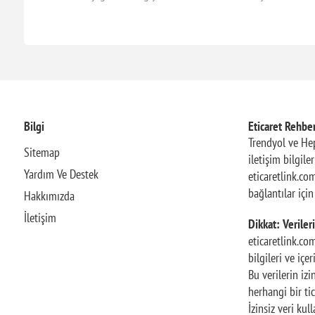
Bilgi
Eticaret Rehber
Trendyol ve Hep
Sitemap
iletişim bilgile
Yardım Ve Destek
eticaretlink.com
bağlantılar içi
Hakkımızda
İletişim
Dikkat: Verileri
eticaretlink.co
bilgileri ve içe
Bu verilerin iz
herhangi bir tic
İzinsiz veri ku